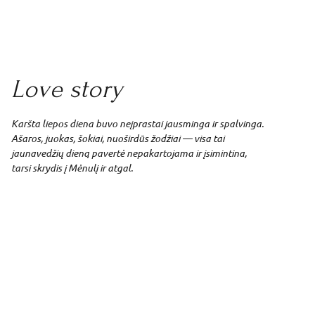
Love story
Karšta liepos diena buvo neįprastai jausminga ir spalvinga.
Ašaros, juokas, šokiai, nuoširdūs žodžiai — visa tai
jaunavedžių dieną pavertė nepakartojama ir įsimintina,
tarsi skrydis į Mėnulį ir atgal.