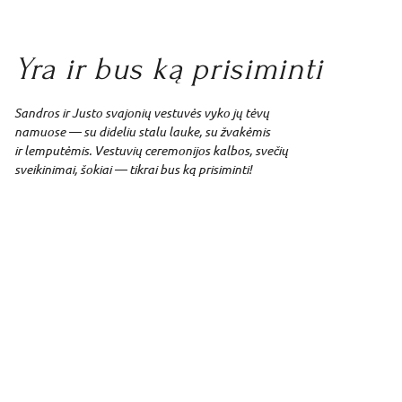
Yra ir bus ką prisiminti
Sandros ir Justo svajonių vestuvės vyko jų tėvų
namuose — su dideliu stalu lauke, su žvakėmis
ir lemputėmis. Vestuvių ceremonijos kalbos, svečių
sveikinimai, šokiai — tikrai bus ką prisiminti!