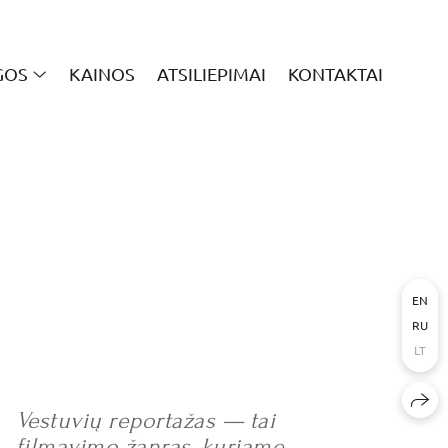
GOS
KAINOS
ATSILIEPIMAI
KONTAKTAI
EN
RU
LT
Vestuvių reportažas — tai
filmavimo žanras, kuriame